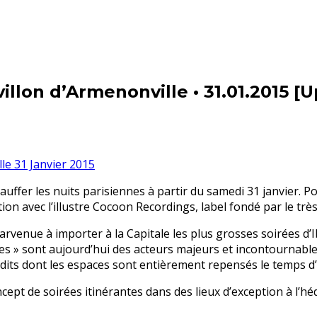
lon d’Armenonville • 31.01.2015 [Up
fer les nuits parisiennes à partir du samedi 31 janvier. Pour
on avec l’illustre Cocoon Recordings, label fondé par le trè
enue à importer à la Capitale les plus grosses soirées d’Ibiz
s » sont aujourd’hui des acteurs majeurs et incontournables
its dont les espaces sont entièrement repensés le temps d’
oncept de soirées itinérantes dans des lieux d’exception à l’h