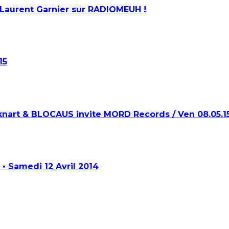
e Laurent Garnier sur RADIOMEUH !
15
knart & BLOCAUS invite MORD Records / Ven 08.05.1
• Samedi 12 Avril 2014