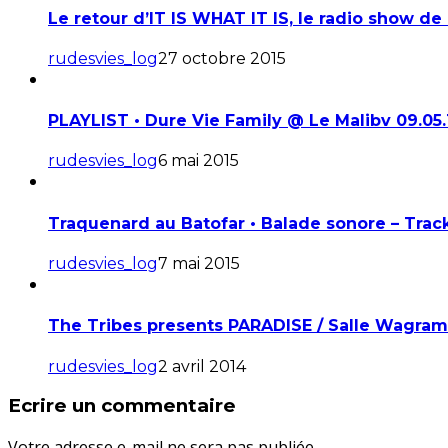
Le retour d’IT IS WHAT IT IS, le radio show d
rudesvies_log
27 octobre 2015
PLAYLIST • Dure Vie Family @ Le Malibv 09.05.
rudesvies_log
6 mai 2015
Traquenard au Batofar • Balade sonore – Trac
rudesvies_log
7 mai 2015
The Tribes presents PARADISE / Salle Wagram 
rudesvies_log
2 avril 2014
Ecrire un commentaire
Votre adresse e-mail ne sera pas publiée.