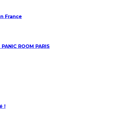
en France
@ PANIC ROOM PARIS
é !