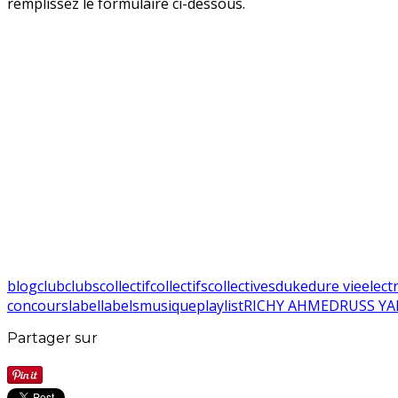
remplissez le formulaire ci-dessous.
blog
club
clubs
collectif
collectifs
collectives
duke
dure vie
elect
concours
label
labels
musique
playlist
RICHY AHMED
RUSS YA
Partager sur