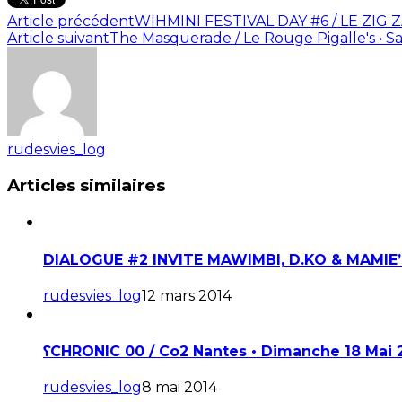
Article précédent
WIHMINI FESTIVAL DAY #6 / LE ZIG Z
Article suivant
The Masquerade / Le Rouge Pigalle's • Sa
rudesvies_log
Articles similaires
DIALOGUE #2 INVITE MAWIMBI, D.KO & MAMIE’S
rudesvies_log
12 mars 2014
ʕCHRONIC 00 / Co2 Nantes • Dimanche 18 Mai 
rudesvies_log
8 mai 2014