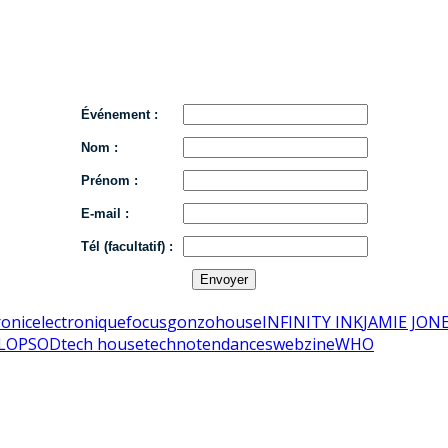
Événement :
Nom :
Prénom :
E-mail :
Tél (facultatif) :
ronic
electronique
focus
gonzo
house
INFINITY INK
JAMIE JON
LOP
SOD
tech house
techno
tendances
webzine
WHO