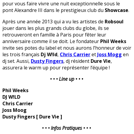
pour vous faire vivre une nuit exceptionnelle sous le
pont Alexandre III dans le prestigieux club du
Showcase
.
Après une année 2013 qui a vu les artistes de
Robsoul
jouer dans les plus grands clubs du globe, ils se
retrouveront en famille à Paris pour fêter leur
anniversaire comme il se doit. Le fondateur
Phil Weeks
invite ses potes du label et nous aurons l’honneur de voir
les trois français
Dj W!ld
,
Chris Carrier
et
Joss Mogg
en
dj set. Aussi,
Dusty Fingers
, dj résident
Dure Vie
,
assurera le warm up pour représenter l’équipe !
• • • Line up • • •
Phil Weeks
DJ W!LD
Chris Carrier
Joss Moog
Dusty Fingers [ Dure Vie ]
• • • Infos Pratiques • • •