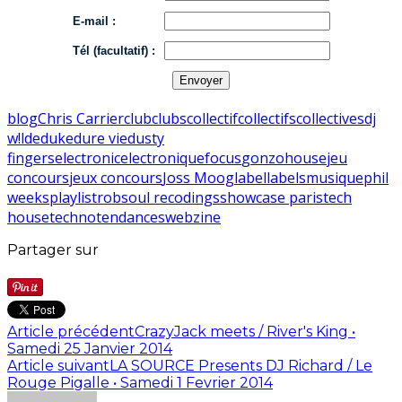
E-mail :
Tél (facultatif) :
blog
Chris Carrier
club
clubs
collectif
collectifs
collectives
dj
w!lde
duke
dure vie
dusty
fingers
electronic
electronique
focus
gonzo
house
jeu
concours
jeux concours
Joss Moog
label
labels
musique
phil
weeks
playlist
robsoul recodings
showcase paris
tech
house
techno
tendances
webzine
Partager sur
Article précédent
CrazyJack meets / River's King •
Samedi 25 Janvier 2014
Article suivant
LA SOURCE Presents DJ Richard / Le
Rouge Pigalle • Samedi 1 Fevrier 2014