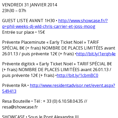
VENDREDI 31 JANVIER 2014
23h30 – 07h
GUEST LISTE AVANT 1H30 •
http://www.showcase.fr/
?
q=phil-weeks-dj-wld-chris-
carrier-et-joss-moog
Entrée sur place • 15€
Prévente Placeminute « Early Ticket Noël » TARIF
SPÉCIAL 8€ (+ frais) NOMBRE DE PLACES LIMITÉES avant
26.01.13 / puis prévente 12€ (+ frais) •
http://bit.ly/1erqh4e
Prévente digitick « Early Ticket Noël » TARIF SPÉCIAL 8€
(+ frais) NOMBRE DE PLACES LIMITÉES avant 26.01.13 /
puis prévente 12€ (+ frais) •
http://bit.ly/1cbmBC0
Prévente RA •
http://
www.residentadvisor.net/
event.aspx?
549413
Resa Bouteille • Tél : + 33 (0) 6.10.58.04.35 //
resa@showcase.fr
SHOWCASE • Sous le Pont Alexandre III