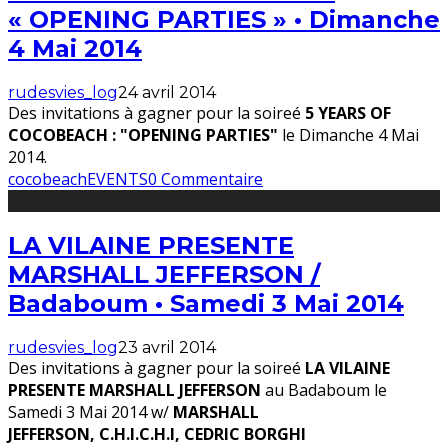
« OPENING PARTIES » • Dimanche
4 Mai 2014
rudesvies_log
24 avril 2014
Des invitations à gagner pour la soireé
5 YEARS OF
COCOBEACH : "OPENING PARTIES"
le Dimanche 4 Mai
2014.
cocobeach
EVENTS
0 Commentaire
LA VILAINE PRESENTE
MARSHALL JEFFERSON /
Badaboum • Samedi 3 Mai 2014
rudesvies_log
23 avril 2014
Des invitations à gagner pour la soireé
LA VILAINE
PRESENTE MARSHALL JEFFERSON
au Badaboum le
Samedi 3 Mai 2014 w/
MARSHALL
JEFFERSON,
C.H.I.C.H.I,
CEDRIC BORGHI