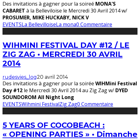
Des invitations à gagner pour la soireé
MONA'S
CABARET
à la Belleviloise le Mercredi 30 Avril 2014 w/
PROSUMER, MIKE HUCKABY, NICK V
EVENTS
La Bellevilloise
La mona
0 Commentaire
WIHMINI FESTIVAL DAY #12 / LE
ZIG ZAG • MERCREDI 30 AVRIL
2014
rudesvies_log
20 avril 2014
Des invitations à gagner pour la soirée
WIHMini Festival
Day #12
le Mercredi 30 Avril 2014 au Zig Zag w/
DYED
SOUNDOROM All Night Long
EVENTS
Wihmini Festival
Zig Zag
0 Commentaire
5 YEARS OF COCOBEACH :
« OPENING PARTIES » • Dimanche