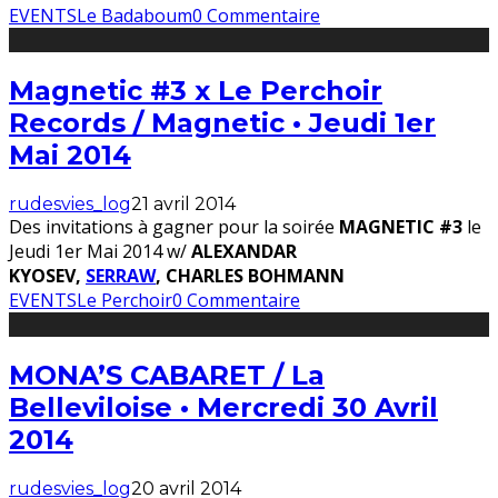
EVENTS
Le Badaboum
0 Commentaire
Magnetic #3 x Le Perchoir
Records / Magnetic • Jeudi 1er
Mai 2014
rudesvies_log
21 avril 2014
Des invitations à gagner pour la soirée
MAGNETIC #3
le
Jeudi 1er Mai 2014 w/
ALEXANDAR
KYOSEV,
SERRAW
,
CHARLES BOHMANN
EVENTS
Le Perchoir
0 Commentaire
MONA’S CABARET / La
Belleviloise • Mercredi 30 Avril
2014
rudesvies_log
20 avril 2014