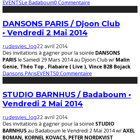
EVENTS
Le Badaboum
0 Commentaire
DANSONS PARIS / Djoon Club
• Vendredi 2 Mai 2014
rudesvies_log
22 avril 2014
Des invitations à gagner pour la soirée
DANSONS
PARIS
le Samedi 29 Mars 2014 au Djoon Club w/
Malin
Genie,
Théo Top ,
Flabaire ( Live ),
Vince B2B Bojack
Dansons PAris
EVENTS
0 Commentaire
STUDIO BARNHUS / Badaboum •
Vendredi 2 Mai 2014
rudesvies_log
22 avril 2014
Des invitations à gagner pour la soireé
STUDIO
BARNHUS
au Badaboum le Vendredi 2 Mai 2014 w/
AXEL
BOMAN,
KORNEL KOVACS,
PETER NORDKVIST