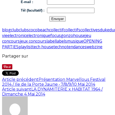
E-mail :
Tél (facultatif) :
blog
club
clubs
cocobeach
collectif
collectifs
collectives
duke
du
vie
electronic
electronique
focus
gonzo
house
jeu
concours
jeux concours
label
labels
musique
OPENING
PARTIES
playlist
tech house
techno
tendances
webzine
Partager sur
Article précédent
Présentation Marvellous Festival
2014 / Ile de la Porte Jaune • 7/8/9/10 Mai 2014
Article suivant
LA DYNAMITERIE x HABITAT 1964 /
Dimanche 4 Mai 2014