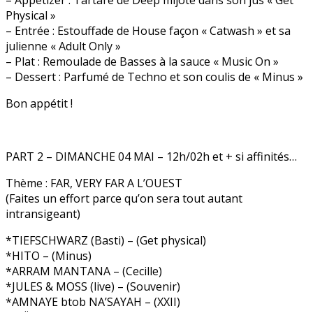
Physical »
– Entrée : Estouffade de House façon « Catwash » et sa
julienne « Adult Only »
– Plat : Remoulade de Basses à la sauce « Music On »
– Dessert : Parfumé de Techno et son coulis de « Minus »
Bon appétit !
PART 2 – DIMANCHE 04 MAI – 12h/02h et + si affinités…
Thème : FAR, VERY FAR A L’OUEST
(Faites un effort parce qu’on sera tout autant
intransigeant)
*TIEFSCHWARZ (Basti) – (Get physical)
*HITO – (Minus)
*ARRAM MANTANA – (Cecille)
*JULES & MOSS (live) – (Souvenir)
*AMNAYE btob NA’SAYAH – (XXII)