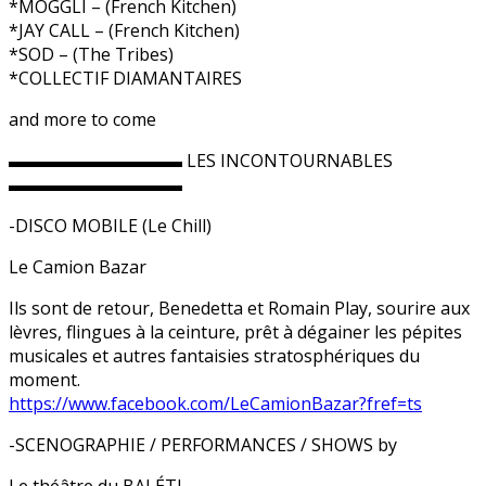
*MÖGGLI – (French Kitchen)
*JAY CALL – (French Kitchen)
*SOD – (The Tribes)
*COLLECTIF DIAMANTAIRES
and more to come
▬▬▬▬▬▬▬▬▬▬ LES INCONTOURNABLES
▬▬▬▬▬▬▬▬▬▬
-DISCO MOBILE (Le Chill)
Le Camion Bazar
Ils sont de retour, Benedetta et Romain Play, sourire aux
lèvres, flingues à la ceinture, prêt à dégainer les pépites
musicales et autres fantaisies stratosphériques du
moment.
https://www.facebook.com/
LeCamionBazar?fref=ts
-SCENOGRAPHIE / PERFORMANCES / SHOWS by
Le théâtre du BALÉTI