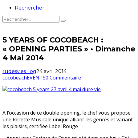
Rechercher
5 YEARS OF COCOBEACH :
« OPENING PARTIES » • Dimanche
4 Mai 2014
rudesvies_log
24 avril 2014
cocobeach
EVENTS
0 Commentaire
A l’occasion de ce double opening, le chef vous propose
une Recette Musicale unique alliant les genres et variant
les plaisirs, certifiée Label Rouge
– Appetizer : Tartare de Deep mijoté dans son jus « Get