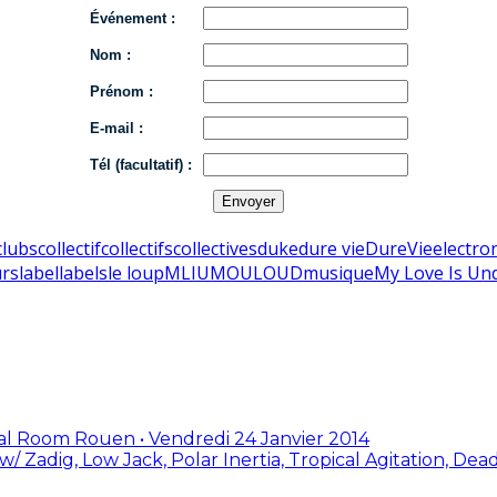
Événement :
Nom :
Prénom :
E-mail :
Tél (facultatif) :
clubs
collectif
collectifs
collectives
duke
dure vie
DureVie
electro
urs
label
labels
le loup
MLIU
MOULOUD
musique
My Love Is Un
stal Room Rouen • Vendredi 24 Janvier 2014
adig, Low Jack, Polar Inertia, Tropical Agitation, De