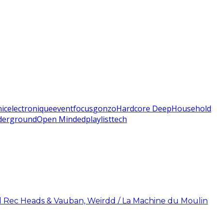
nic
electronique
event
focus
gonzo
Hardcore DeepHouse
hold
derground
Open Minded
playlist
tech
ad Rec Heads & Vauban, Weirdd / La Machine du Moulin