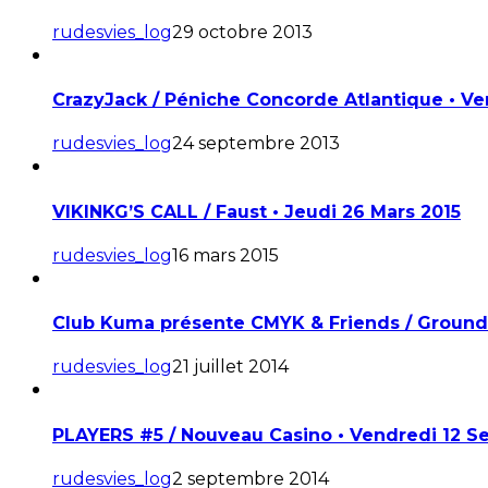
rudesvies_log
29 octobre 2013
CrazyJack / Péniche Concorde Atlantique • V
rudesvies_log
24 septembre 2013
VIKINKG’S CALL / Faust • Jeudi 26 Mars 2015
rudesvies_log
16 mars 2015
Club Kuma présente CMYK & Friends / Ground C
rudesvies_log
21 juillet 2014
PLAYERS #5 / Nouveau Casino • Vendredi 12 
rudesvies_log
2 septembre 2014