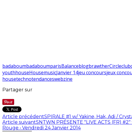
badaboum
badaboumparis
Balance
blog
brawther
Circle
club
youth
house
Housemusic
Janvier 14
jeu concours
jeux conco
house
techno
tendances
webzine
Partager sur
Article précédent
SPIRALE #1 w/ Yakine, Hak, Adi / Cry
Article suivant
SNTWN PRÉSENTE "LIVE ACTS (FR) #2" w/ Z
Rouge • Vendredi 24 Janvier 2014