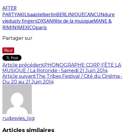
AFTER
PARTY
AKIL
baastel
berlin
BERLINIQUE
CANCUN
dure
vie
dusty fingers
DXSAN
fête de la musique
MANE &
RIMINI
MEXICO
paris
Partager sur
Article précédent
PHONOGRAPHE CORP FÊTE LA
MUSIQUE / La Rotonde • Samedi 21 Juin 2014
Article suivant
The Tribes Festival / Cité du Cinéma •
Du 20 au 21 Juin 2014
rudesvies_log
Articles similaires