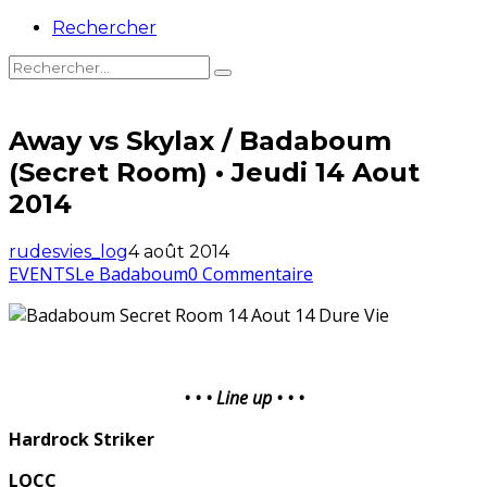
Rechercher
Away vs Skylax / Badaboum
(Secret Room) • Jeudi 14 Aout
2014
rudesvies_log
4 août 2014
EVENTS
Le Badaboum
0 Commentaire
• • • Line up • • •
Hardrock Striker
LOCC