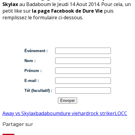
Skylax
au Badaboum le Jeudi 14 Aout 2014. Pour cela, un
petit like sur
la page Facebook de Dure Vie
puis
remplissez le formulaire ci-dessous.
Événement :
Nom :
Prénom :
E-mail :
Tél (facultatif) :
Away vs Skylax
badaboum
dure vie
hardrock striker
LOCC
Partager sur