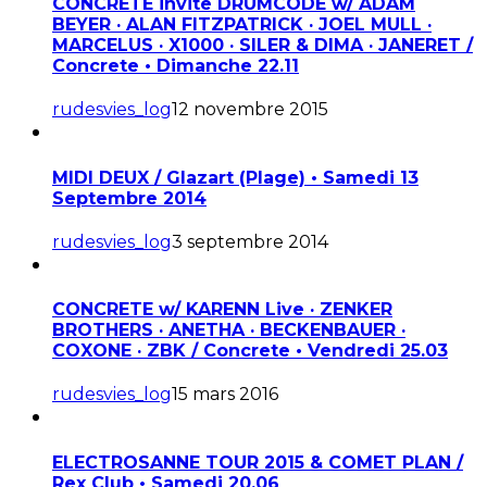
CONCRETE invite DRUMCODE w/ ADAM
BEYER · ALAN FITZPATRICK · JOEL MULL ·
MARCELUS · X1000 · SILER & DIMA · JANERET /
Concrete • Dimanche 22.11
rudesvies_log
12 novembre 2015
MIDI DEUX / Glazart (Plage) • Samedi 13
Septembre 2014
rudesvies_log
3 septembre 2014
CONCRETE w/ KARENN Live · ZENKER
BROTHERS · ANETHA · BECKENBAUER ·
COXONE · ZBK / Concrete • Vendredi 25.03
rudesvies_log
15 mars 2016
ELECTROSANNE TOUR 2015 & COMET PLAN /
Rex Club • Samedi 20.06