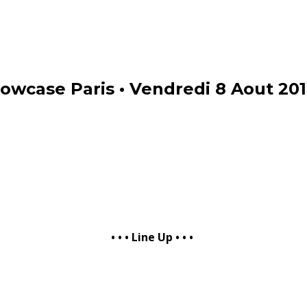
case Paris • Vendredi 8 Aout 20
• • • Line Up • •
•