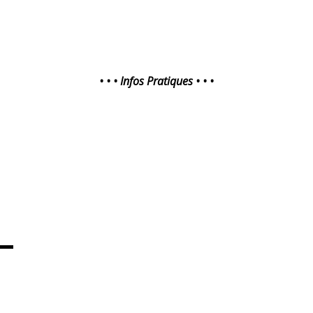
• • • Infos Pratiques • • •
▬▬