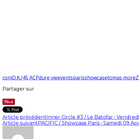
coni
D.K./45 ACP
dure vie
events
paris
showcase
tomas more
Z
Partager sur
Article précédent
Inner Circle #3 / Le Batofar • Vendred
Article suivant
PACIFIC / Showcase Paris • Samedi 09 Ao