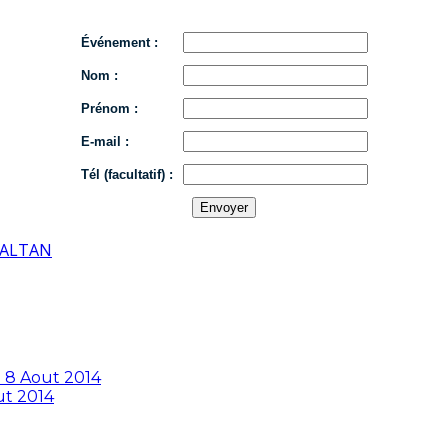
Événement :
Nom :
Prénom :
E-mail :
Tél (facultatif) :
ALTAN
i 8 Aout 2014
ut 2014