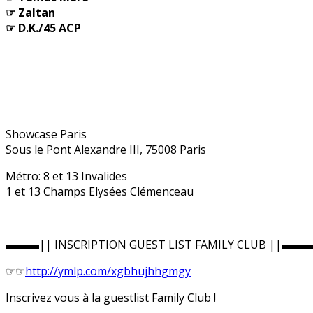
☞ Zaltan
☞ D.K./45 ACP
Showcase Paris
Sous le Pont Alexandre III, 75008 Paris
Métro: 8 et 13 Invalides
1 et 13 Champs Elysées Clémenceau
▬▬▬|| INSCRIPTION GUEST LIST FAMILY CLUB ||▬▬
☞☞
http://ymlp.com/
xgbhujhhgmgy
Inscrivez vous à la guestlist Family Club !