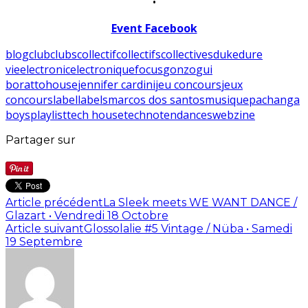
•
Event Facebook
blog
club
clubs
collectif
collectifs
collectives
duke
dure
vie
electronic
electronique
focus
gonzo
gui
boratto
house
jennifer cardini
jeu concours
jeux
concours
label
labels
marcos dos santos
musique
pachanga
boys
playlist
tech house
techno
tendances
webzine
Partager sur
Article précédent
La Sleek meets WE WANT DANCE /
Glazart • Vendredi 18 Octobre
Article suivant
Glossolalie #5 Vintage / Nüba • Samedi
19 Septembre