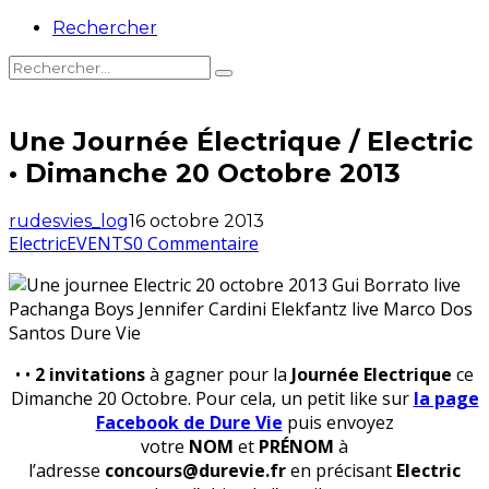
Rechercher
Une Journée Électrique / Electric
• Dimanche 20 Octobre 2013
rudesvies_log
16 octobre 2013
Electric
EVENTS
0 Commentaire
• •
2 invitations
à gagner pour la
Journée Electrique
ce
Dimanche 20 Octobre. Pour cela, un petit like sur
la page
Facebook de Dure Vie
puis envoyez
votre
NOM
et
PRÉNOM
à
l’adresse
concours@durevie.fr
en précisant
Electric