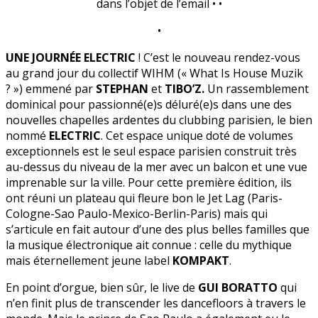
dans l’objet de l’email • •
•
UNE JOURNÉE ELECTRIC
! C’est le nouveau rendez-vous
au grand jour du collectif WIHM (« What Is House Muzik
? ») emmené par
STEPHAN
et
TIBO’Z.
Un rassemblement
dominical pour passionné(e)s déluré(e)s dans une des
nouvelles chapelles ardentes du clubbing parisien, le bien
nommé
ELECTRIC
. Cet espace unique doté de volumes
exceptionnels est le seul espace parisien construit très
au-dessus du niveau de la mer avec un balcon et une vue
imprenable sur la ville. Pour cette première édition, ils
ont réuni un plateau qui fleure bon le Jet Lag (Paris-
Cologne-Sao Paulo-Mexico-Berlin-Paris)
mais qui
s’articule en fait autour d’une des plus belles familles que
la musique électronique ait connue : celle du mythique
mais éternellement jeune label
KOMPAKT
.
En point d’orgue, bien sûr, le live de
GUI BORATTO
qui
n’en finit plus de transcender les dancefloors à travers le