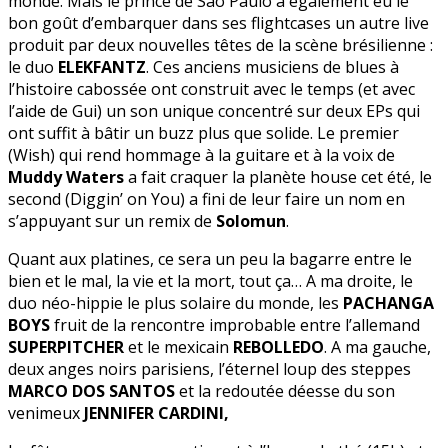
monde. Mais le prince de Sao Paulo a également eu le
bon goût d’embarquer dans ses flightcases un autre live
produit par deux nouvelles têtes de la scène brésilienne :
le duo
ELEKFANTZ
. Ces anciens musiciens de blues à
l’histoire cabossée ont construit avec le temps (et avec
l’aide de Gui) un son unique concentré sur deux EPs qui
ont suffit à bâtir un buzz plus que solide. Le premier
(Wish) qui rend hommage à la guitare et à la voix de
Muddy Waters
a fait craquer la planète house cet été, le
second (Diggin’ on You) a fini de leur faire un nom en
s’appuyant sur un remix de
Solomun
.
Quant aux platines, ce sera un peu la bagarre entre le
bien et le mal, la vie et la mort, tout ça… A ma droite, le
duo néo-hippie le plus solaire du monde, les
PACHANGA
BOYS
fruit de la rencontre improbable entre l’allemand
SUPERPITCHER
et le mexicain
REBOLLEDO
. A ma gauche,
deux anges noirs parisiens, l’éternel loup des steppes
MARCO DOS SANTOS
et la redoutée déesse du son
venimeux
JENNIFER CARDINI,