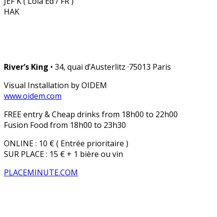
JEF K ( Lola Ed / FR )
HAK
River’s King
• 34, quai d’Austerlitz ·75013 Paris
Visual Installation by OIDEM
www.oidem.com
FREE entry & Cheap drinks from 18h00 to 22h00
Fusion Food from 18h00 to 23h30
ONLINE : 10 € ( Entrée prioritaire )
SUR PLACE : 15 € + 1 bière ou vin
PLACEMINUTE.COM