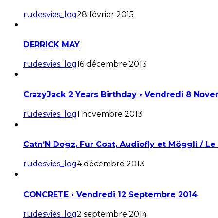
rudesvies_log
28 février 2015
DERRICK MAY
rudesvies_log
16 décembre 2013
CrazyJack 2 Years Birthday • Vendredi 8 Nov
rudesvies_log
1 novembre 2013
Catn’N Dogz, Fur Coat, Audiofly et Möggli / 
rudesvies_log
4 décembre 2013
CONCRETE • Vendredi 12 Septembre 2014
rudesvies_log
2 septembre 2014