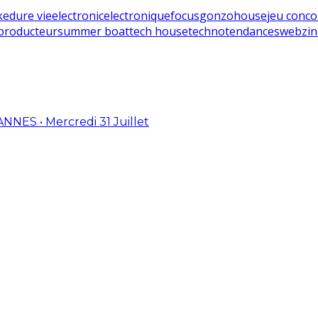
ke
dure vie
electronic
electronique
focus
gonzo
house
jeu conco
producteur
summer boat
tech house
techno
tendances
webzin
ES • Mercredi 31 Juillet