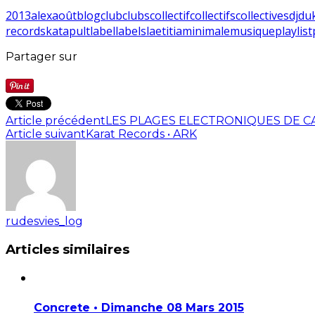
2013
alex
août
blog
club
clubs
collectif
collectifs
collectives
dj
du
records
katapult
label
labels
laetitia
minimale
musique
playlist
Partager sur
Article précédent
LES PLAGES ELECTRONIQUES DE CANN
Article suivant
Karat Records • ARK
rudesvies_log
Articles similaires
Concrete • Dimanche 08 Mars 2015