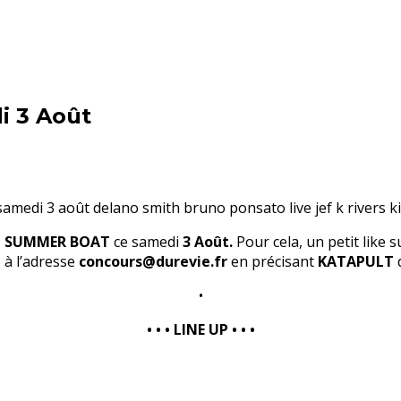
i 3 Août
 SUMMER BOAT
ce samedi
3 Août.
Pour cela, un petit like 
M
à l’adresse
concours@durevie.fr
en précisant
KATAPULT
d
•
• • • LINE UP • • •