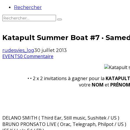
Rechercher
Katapult Summer Boat #7 · Samed
rudesvies_log
30 juillet 2013
EVENTS
0 Commentaire
• • 2 x 2 invitations à gagner pour la
KATAPULT
votre
NOM
et
PRÉNO
DELANO SMITH ( Third Ear, Still music, Sushitek / US )
BRUNO PRONSATO LIVE ( Orac, Telegraph, Philpot / US )