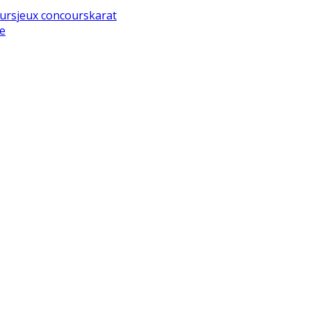
urs
jeux concours
karat
e