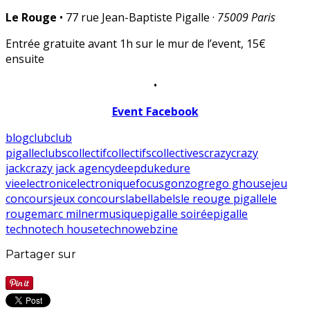
Le Rouge
• 77 rue Jean-Baptiste Pigalle ·
75009 Paris
Entrée gratuite avant 1h sur le mur de l’event, 15€
ensuite
•
Event Facebook
blog
club
club
pigalle
clubs
collectif
collectifs
collectives
crazy
crazy
jack
crazy jack agency
deep
duke
dure
vie
electronic
electronique
focus
gonzo
grego g
house
jeu
concours
jeux concours
label
labels
le reouge pigalle
le
rouge
marc milner
musique
pigalle soirée
pigalle
techno
tech house
techno
webzine
Partager sur