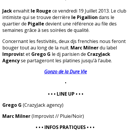
Jack
envahit
le Rouge
ce vendredi 19 Juillet 2013. Le club
intimiste qui se trouve derrière
le Pigallion
dans le
quartier de
Pigalle
devient une référence au file des
semaines grâce à ses soirées de qualité.
Concernant les festivités, deux djs frenchies nous feront
bouger tout au long de la nuit.
Marc Milner
du label
Improvis
t et
Grego G
le dj parisien de
CrazyJack
Agency
se partageront les platines jusqu’à l’aube.
Gonzo de la Dure Vie
•
• • • LINE UP • • •
Grego G
(CrazyJack agency)
Marc Milner
(Improvist // Pluie/Noir)
• • • INFOS PRATIQUES • • •