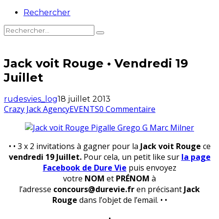
Rechercher
Jack voit Rouge • Vendredi 19
Juillet
rudesvies_log
18 juillet 2013
Crazy Jack Agency
EVENTS
0 Commentaire
• • 3 x 2 invitations à gagner pour la
Jack voit Rouge
ce
vendredi
19 Juillet.
Pour cela, un petit like sur
la page
Facebook de Dure Vie
puis envoyez
votre
NOM
et
PRÉNOM
à
l’adresse
concours@durevie.fr
en précisant
Jack
Rouge
dans l’objet de l’email. • •
•