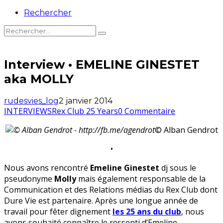
Rechercher
Interview • EMELINE GINESTET
aka MOLLY
rudesvies_log
2 janvier 2014
INTERVIEWS
Rex Club 25 Years
0 Commentaire
© Alban Gendrot
•
Nous avons rencontré
Emeline Ginestet
dj sous le
pseudonyme
Molly
mais également responsable de la
Communication et des Relations médias du Rex Club dont
Dure Vie est partenaire. Après une longue année de
travail pour fêter dignement
les 25 ans du club
, nous
avons souhaité connaître le ressenti d’Emeline…