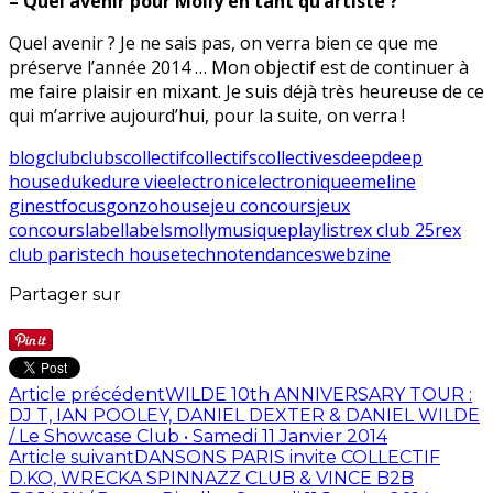
– Quel avenir pour Molly en tant qu’artiste ?
Quel avenir ? Je ne sais pas, on verra bien ce que me
préserve l’année 2014 … Mon objectif est de continuer à
me faire plaisir en mixant. Je suis déjà très heureuse de ce
qui m’arrive aujourd’hui, pour la suite, on verra !
blog
club
clubs
collectif
collectifs
collectives
deep
deep
house
duke
dure vie
electronic
electronique
emeline
ginest
focus
gonzo
house
jeu concours
jeux
concours
label
labels
molly
musique
playlist
rex club 25
rex
club paris
tech house
techno
tendances
webzine
Partager sur
Article précédent
WILDE 10th ANNIVERSARY TOUR :
DJ T, IAN POOLEY, DANIEL DEXTER & DANIEL WILDE
/ Le Showcase Club • Samedi 11 Janvier 2014
Article suivant
DANSONS PARIS invite COLLECTIF
D.KO, WRECKA SPINNAZZ CLUB & VINCE B2B