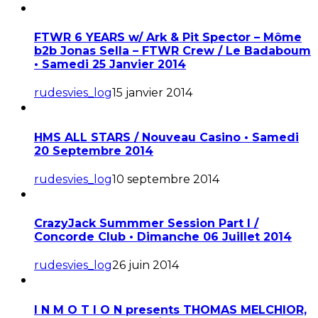
FTWR 6 YEARS w/ Ark & Pit Spector – Môme
b2b Jonas Sella – FTWR Crew / Le Badaboum
• Samedi 25 Janvier 2014
rudesvies_log
15 janvier 2014
HMS ALL STARS / Nouveau Casino • Samedi
20 Septembre 2014
rudesvies_log
10 septembre 2014
CrazyJack Summmer Session Part I /
Concorde Club • Dimanche 06 Juillet 2014
rudesvies_log
26 juin 2014
I N M O T I O N presents THOMAS MELCHIOR,