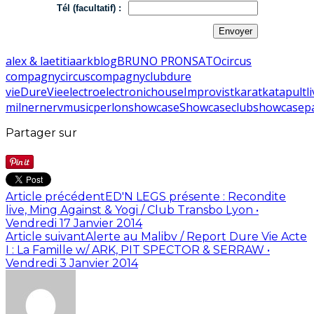
Tél (facultatif) :
alex & laetitia
ark
blog
BRUNO PRONSATO
circus
compagny
circuscompagny
club
dure
vie
DureVie
electro
electronic
house
Improvist
karat
katapult
l
milner
nervmusic
perlon
showcase
Showcaseclub
showcasepa
Partager sur
Article précédent
ED'N LEGS présente : Recondite
live, Ming Against & Yogi / Club Transbo Lyon •
Vendredi 17 Janvier 2014
Article suivant
Alerte au Malibv / Report Dure Vie Acte
I : La Famille w/ ARK, PIT SPECTOR & SERRAW •
Vendredi 3 Janvier 2014