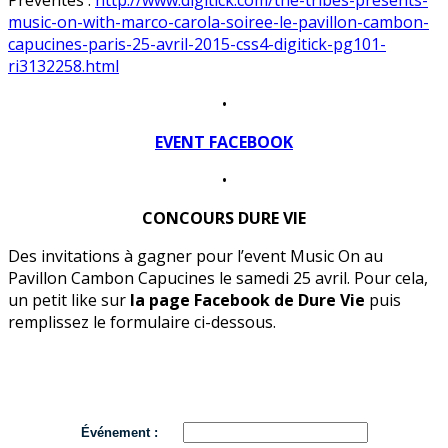
music-o
n-with-marco-carola-soiree
-le-pavillon-cambon-
capuci
nes-paris-25-avril-2015-cs
s4-digitick-pg101-
ri313225
8.html
•
EVENT FACEBOOK
•
CONCOURS DURE VIE
Des invitations à gagner pour l’event Music On au
Pavillon Cambon Capucines le samedi 25 avril. Pour cela,
un petit like sur
la page Facebook de Dure Vie
puis
remplissez le formulaire ci-dessous.
Événement :