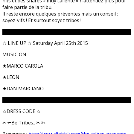
hits et des snares « muy caliente » n’attendez plus pour
faire partie de la tribu.
Il reste encore quelques préventes mais un conseil :
soyez-vifs ! Et surtout soyez tribes !
██████████████████████████
█████████████
☆ LINE UP ☆ Saturday April 25th 2015
MUSIC ON
★MARCO CAROLA
★LEON
★DAN MARCIANO
██████████████████████████
█████████████
☆DRESS CODE ☆
✂ ✃Be Tribes.. ✂ ✄
Preventes :
http://www.digitick.com/
the-tribes-presents-