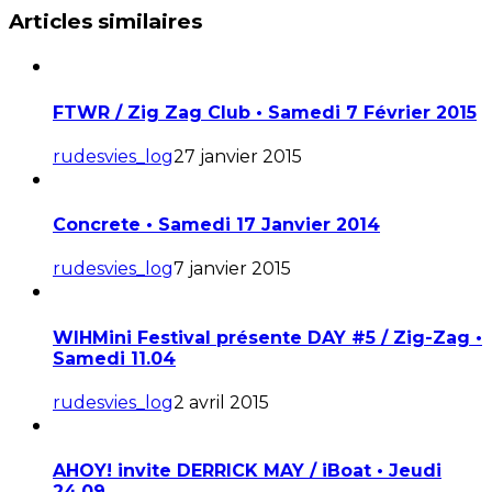
Articles similaires
FTWR / Zig Zag Club • Samedi 7 Février 2015
rudesvies_log
27 janvier 2015
Concrete • Samedi 17 Janvier 2014
rudesvies_log
7 janvier 2015
WIHMini Festival présente DAY #5 / Zig-Zag •
Samedi 11.04
rudesvies_log
2 avril 2015
AHOY! invite DERRICK MAY / iBoat • Jeudi
24.09