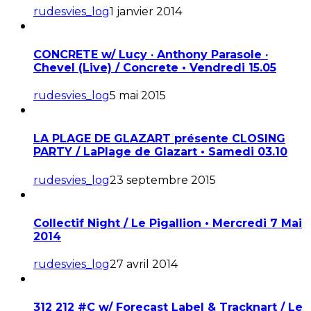
rudesvies_log
1 janvier 2014
CONCRETE w/ Lucy · Anthony Parasole ·
Chevel (Live) / Concrete • Vendredi 15.05
rudesvies_log
5 mai 2015
LA PLAGE DE GLAZART présente CLOSING
PARTY / LaPlage de Glazart • Samedi 03.10
rudesvies_log
23 septembre 2015
Collectif Night / Le Pigallion • Mercredi 7 Mai
2014
rudesvies_log
27 avril 2014
312 212 #C w/ Forecast Label & Tracknart / Le