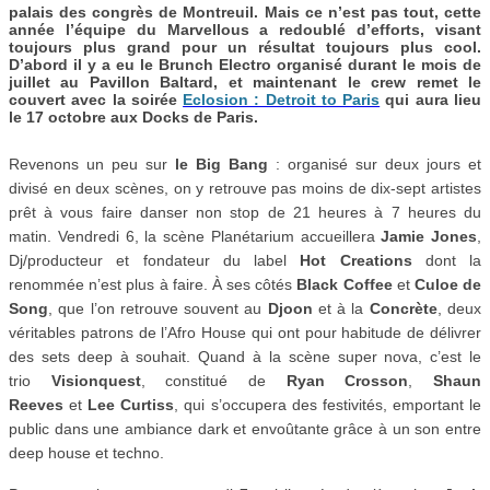
palais des congrès de Montreuil. Mais ce n’est pas tout, cette
année l’équipe du Marvellous a redoublé d’efforts, visant
toujours plus grand pour un résultat toujours plus cool.
D’abord il y a eu le Brunch Electro organisé durant le mois de
juillet au Pavillon Baltard, et maintenant le crew remet le
couvert avec la soirée
Eclosion : Detroit to Paris
qui aura lieu
le 17 octobre aux Docks de Paris.
Revenons un peu sur
le Big Bang
: organisé sur deux jours et
divisé en deux scènes, on y retrouve pas moins de dix-sept artistes
prêt à vous faire danser non stop de 21 heures à 7 heures du
matin. Vendredi 6, la scène Planétarium accueillera
Jamie Jones
,
Dj/producteur et fondateur du label
Hot Creations
dont la
renommée n’est plus à faire. À ses côtés
Black Coffee
et
Culoe de
Song
, que l’on retrouve souvent au
D
joon
et à la
C
oncrète
, deux
véritables patrons de l’Afro House qui ont pour habitude de délivrer
des sets deep à souhait. Quand à la scène super nova, c’est le
trio
Visionquest
, constitué de
Ryan Crosson
,
Shaun
Reeves
et
Lee Curtiss
, qui s’occupera des festivités, emportant le
public dans une ambiance dark et envoûtante grâce à un son entre
deep house et techno.