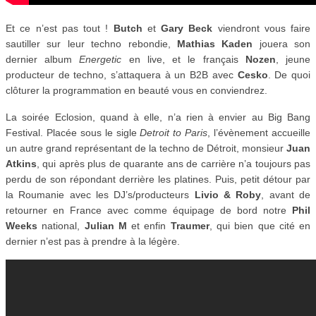
Et ce n’est pas tout !
Butch
et
Gary Beck
viendront vous faire
sautiller sur leur techno rebondie,
Mathias Kaden
jouera son
dernier album
Energetic
en live, et le français
Nozen
, jeune
producteur de techno, s’attaquera à un B2B avec
Cesko
. De quoi
clôturer la programmation en beauté vous en conviendrez.
La soirée Eclosion, quand à elle, n’a rien à envier au Big Bang
Festival. Placée sous le sigle
Detroit to Paris
, l’évènement accueille
un autre grand représentant de la techno de Détroit, monsieur
Juan
Atkins
, qui après plus de quarante ans de carrière n’a toujours pas
perdu de son répondant derrière les platines. Puis, petit détour par
la Roumanie avec les DJ’s/producteurs
Livio & Roby
, avant de
retourner en France avec comme équipage de bord notre
Phil
Weeks
national,
Julian M
et enfin
Traumer
, qui bien que cité en
dernier n’est pas à prendre à la légère.