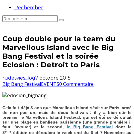
Rechercher
Coup double pour la team du
Marvellous Island avec le Big
Bang Festival et la soirée
Eclosion : Detroit to Paris
rudesvies_log
7 octobre 2015
Big Bang Festival
EVENTS
0 Commentaire
Cela fait déjà 3 ans que Marvellous Island sévit sur Paris, armé
de non pas un, mais de deux festivals : il y a bien sûr le
premier, le Marvellous Island Festival, qui cet été se déroulait
sur une plage en banlieue parisienne (une grande première il
faut l’avouer) et le second,
le Big Bang Festival
dont la
ème
3
édition se déroulera le week end du 6 et 7 Novembre au