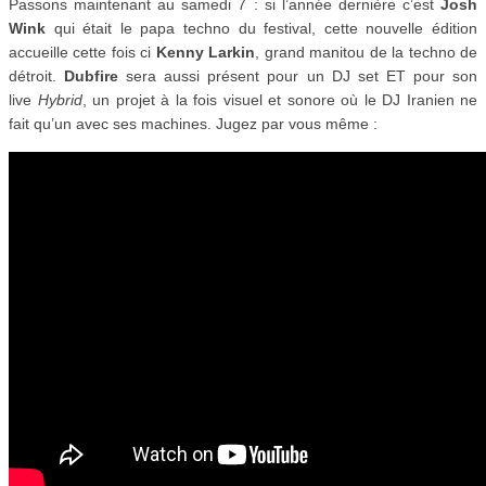
Passons maintenant au samedi 7 : si l’année dernière c’est
Josh
Wink
qui était le papa techno du festival, cette nouvelle édition
accueille cette fois ci
Kenny Larkin
, grand manitou de la techno de
détroit.
Dubfire
sera aussi présent pour un DJ set ET pour son
live
Hybrid
, un projet à la fois visuel et sonore où le DJ Iranien ne
fait qu’un avec ses machines.
Jugez par vous même :