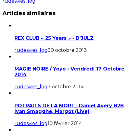
rudesvies_log
Articles similaires
REX CLUB « 25 Years » • D’JULZ
rudesvies_log
30 octobre 2013
MAGIE NOIRE / Yoyo • Vendredi 17 Octobre
2014
rudesvies_log
7 octobre 2014
POTRAITS DE LA MORT : Daniel Avery B2B
Ivan Smagghe, Margot (Live)
rudesvies_log
10 février 2014