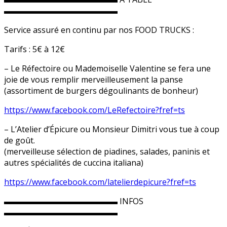
▬▬▬▬▬▬▬▬▬▬▬▬▬▬
Service assuré en continu par nos FOOD TRUCKS :
Tarifs : 5€ à 12€
– Le Réfectoire ou Mademoiselle Valentine se fera une
joie de vous remplir merveilleusement la panse
(assortiment de burgers dégoulinants de bonheur)
https://www.facebook.com/
LeRefectoire?fref=ts
– L’Atelier d’Épicure ou Monsieur Dimitri vous tue à coup
de goût.
(merveilleuse sélection de piadines, salades, paninis et
autres spécialités de cuccina italiana)
https://www.facebook.com/
latelierdepicure?fref=ts
▬▬▬▬▬▬▬▬▬▬▬▬▬▬ INFOS
▬▬▬▬▬▬▬▬▬▬▬▬▬▬