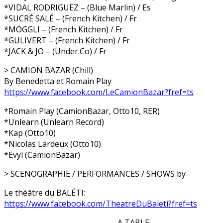
*VIDAL RODRIGUEZ – (Blue Marlin) / Es
*SUCRÉ SALÉ – (French Kitchen) / Fr
*MÖGGLI – (French Kitchen) / Fr
*GULIVERT – (French Kitchen) / Fr
*JACK & JO – (Under.Co) / Fr
> CAMION BAZAR (Chill)
By Benedetta et Romain Play
https://www.facebook.com/
LeCamionBazar?fref=ts
*Romain Play (CamionBazar, Otto10, RER)
*Unlearn (Unlearn Record)
*Kap (Otto10)
*Nicolas Lardeux (Otto10)
*Evyl (CamionBazar)
> SCENOGRAPHIE / PERFORMANCES / SHOWS by
Le théâtre du BALÉTI:
https://www.facebook.com/
TheatreDuBaleti?fref=ts
▬▬▬▬▬▬▬▬▬▬▬▬▬▬ A TABLE