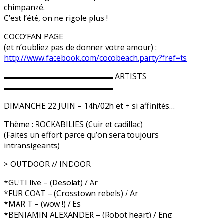
chimpanzé.
C’est l’été, on ne rigole plus !
COCO’FAN PAGE
(et n’oubliez pas de donner votre amour) :
http://www.facebook.com/
cocobeach.party?fref=ts
▬▬▬▬▬▬▬▬▬▬▬▬▬▬ ARTISTS
▬▬▬▬▬▬▬▬▬▬▬▬▬▬
DIMANCHE 22 JUIN – 14h/02h et + si affinités…
Thème : ROCKABILIES (Cuir et cadillac)
(Faites un effort parce qu’on sera toujours
intransigeants)
> OUTDOOR // INDOOR
*GUTI live – (Desolat) / Ar
*FUR COAT – (Crosstown rebels) / Ar
*MAR T – (wow !) / Es
*BENJAMIN ALEXANDER – (Robot heart) / Eng