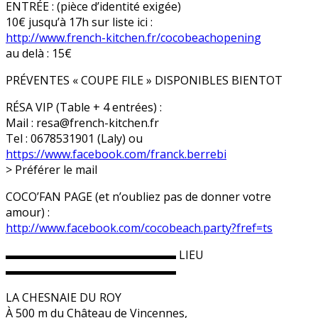
ENTRÉE : (pièce d’identité exigée)
10€ jusqu’à 17h sur liste ici :
http://
www.french-kitchen.fr/
cocobeachopening
au delà : 15€
PRÉVENTES « COUPE FILE » DISPONIBLES BIENTOT
RÉSA VIP (Table + 4 entrées) :
Mail : resa@french-kitchen.fr
Tel : 0678531901 (Laly) ou
https://www.facebook.com/
franck.berrebi
> Préférer le mail
COCO’FAN PAGE (et n’oubliez pas de donner votre
amour) :
http://www.facebook.com/
cocobeach.party?fref=ts
▬▬▬▬▬▬▬▬▬▬▬▬▬▬▬ LIEU
▬▬▬▬▬▬▬▬▬▬▬▬▬▬▬
LA CHESNAIE DU ROY
À 500 m du Château de Vincennes,