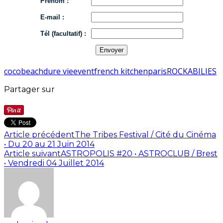
Prénom :
E-mail :
Tél (facultatif) :
cocobeach
dure vie
event
french kitchen
paris
ROCKABILIES
Partager sur
Article précédent
The Tribes Festival / Cité du Cinéma
• Du 20 au 21 Juin 2014
Article suivant
ASTROPOLIS #20 • ASTROCLUB / Brest
• Vendredi 04 Juillet 2014